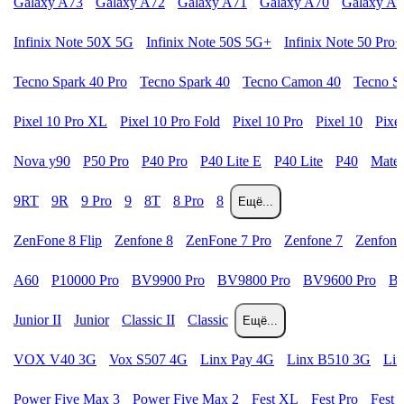
Galaxy A73
Galaxy A72
Galaxy A71
Galaxy A70
Galaxy A
Infinix Note 50X 5G
Infinix Note 50S 5G+
Infinix Note 50 Pro+
Tecno Spark 40 Pro
Tecno Spark 40
Tecno Camon 40
Tecno S
Pixel 10 Pro XL
Pixel 10 Pro Fold
Pixel 10 Pro
Pixel 10
Pixe
Nova y90
P50 Pro
P40 Pro
P40 Lite E
P40 Lite
P40
Mate 
9RT
9R
9 Pro
9
8T
8 Pro
8
Ещё...
ZenFone 8 Flip
Zenfone 8
ZenFone 7 Pro
Zenfone 7
Zenfone
A60
P10000 Pro
BV9900 Pro
BV9800 Pro
BV9600 Pro
B
Junior II
Junior
Classic II
Classic
Ещё...
VOX V40 3G
Vox S507 4G
Linx Pay 4G
Linx B510 3G
Li
Power Five Max 3
Power Five Max 2
Fest XL
Fest Pro
Fest