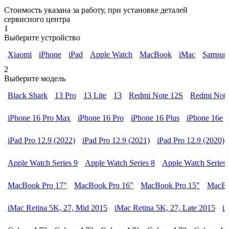
Стоимость указана за работу, при установке деталей
сервисного центра
1
Выберите устройство
Xiaomi
iPhone
iPad
Apple Watch
MacBook
iMac
Samsun
2
Выберите модель
Black Shark
13 Pro
13 Lite
13
Redmi Note 12S
Redmi Note
iPhone 16 Pro Max
iPhone 16 Pro
iPhone 16 Plus
iPhone 16e
iPad Pro 12.9 (2022)
iPad Pro 12.9 (2021)
iPad Pro 12.9 (2020)
Apple Watch Series 9
Apple Watch Series 8
Apple Watch Series 
MacBook Pro 17"
MacBook Pro 16"
MacBook Pro 15"
MacBo
iMac Retina 5K, 27, Mid 2015
iMac Retina 5K, 27, Late 2015
i