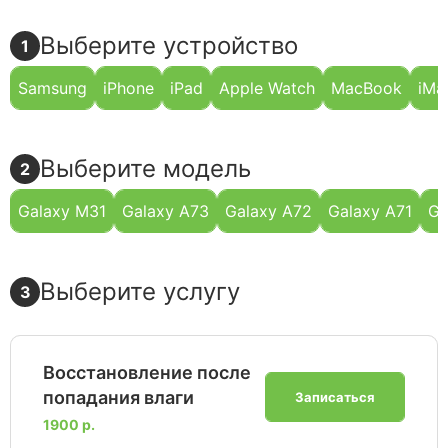
Выберите устройство
1
Samsung
iPhone
iPad
Apple Watch
MacBook
iMa
Выберите модель
2
Galaxy M31
Galaxy A73
Galaxy A72
Galaxy A71
Ga
Выберите услугу
3
Восстановление после
попадания влаги
Записаться
1900 р.