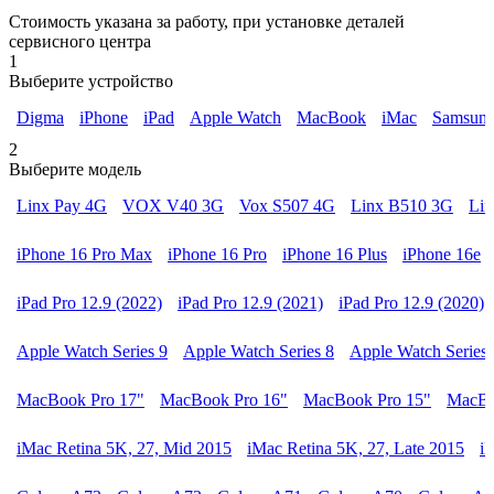
Стоимость указана за работу, при установке деталей
сервисного центра
1
Выберите устройство
Digma
iPhone
iPad
Apple Watch
MacBook
iMac
Samsun
2
Выберите модель
Linx Pay 4G
VOX V40 3G
Vox S507 4G
Linx B510 3G
Li
iPhone 16 Pro Max
iPhone 16 Pro
iPhone 16 Plus
iPhone 16e
iPad Pro 12.9 (2022)
iPad Pro 12.9 (2021)
iPad Pro 12.9 (2020)
Apple Watch Series 9
Apple Watch Series 8
Apple Watch Series 
MacBook Pro 17"
MacBook Pro 16"
MacBook Pro 15"
MacBo
iMac Retina 5K, 27, Mid 2015
iMac Retina 5K, 27, Late 2015
i