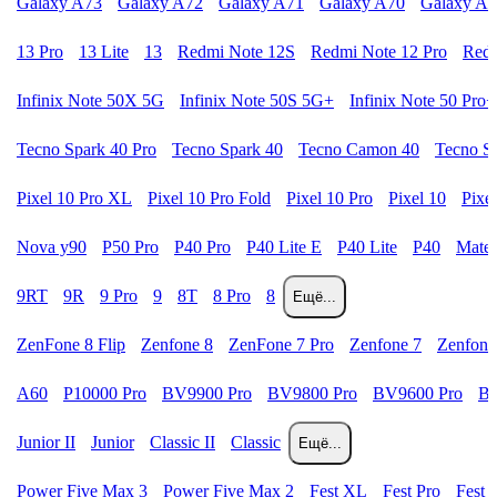
Galaxy A73
Galaxy A72
Galaxy A71
Galaxy A70
Galaxy A
13 Pro
13 Lite
13
Redmi Note 12S
Redmi Note 12 Pro
Redm
Infinix Note 50X 5G
Infinix Note 50S 5G+
Infinix Note 50 Pro+
Tecno Spark 40 Pro
Tecno Spark 40
Tecno Camon 40
Tecno S
Pixel 10 Pro XL
Pixel 10 Pro Fold
Pixel 10 Pro
Pixel 10
Pixe
Nova y90
P50 Pro
P40 Pro
P40 Lite E
P40 Lite
P40
Mate 
9RT
9R
9 Pro
9
8T
8 Pro
8
Ещё...
ZenFone 8 Flip
Zenfone 8
ZenFone 7 Pro
Zenfone 7
Zenfone
A60
P10000 Pro
BV9900 Pro
BV9800 Pro
BV9600 Pro
B
Junior II
Junior
Classic II
Classic
Ещё...
Power Five Max 3
Power Five Max 2
Fest XL
Fest Pro
Fest