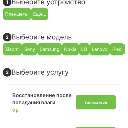
Выберите устройство
1
Планшеты
Ещё...
Выберите модель
2
Xiaomi
Sony
Samsung
Nokia
LG
Lenovo
iPad
Выберите услугу
3
Восстановление после
попадания влаги
Записаться
0 р.