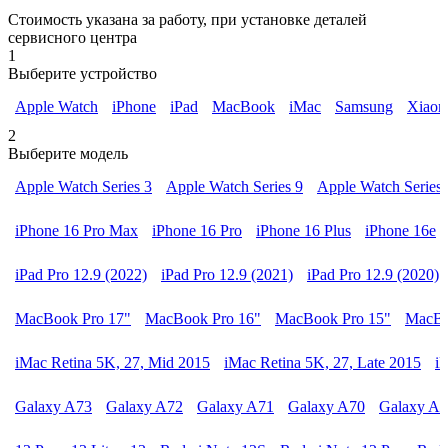
Стоимость указана за работу, при установке деталей
сервисного центра
1
Выберите устройство
Apple Watch
iPhone
iPad
MacBook
iMac
Samsung
Xiaom
2
Выберите модель
Apple Watch Series 3
Apple Watch Series 9
Apple Watch Series 
iPhone 16 Pro Max
iPhone 16 Pro
iPhone 16 Plus
iPhone 16e
iPad Pro 12.9 (2022)
iPad Pro 12.9 (2021)
iPad Pro 12.9 (2020)
MacBook Pro 17"
MacBook Pro 16"
MacBook Pro 15"
MacBo
iMac Retina 5K, 27, Mid 2015
iMac Retina 5K, 27, Late 2015
i
Galaxy A73
Galaxy A72
Galaxy A71
Galaxy A70
Galaxy A