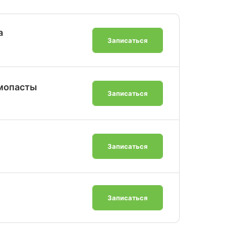
а
Записаться
рмопасты
Записаться
Записаться
Записаться