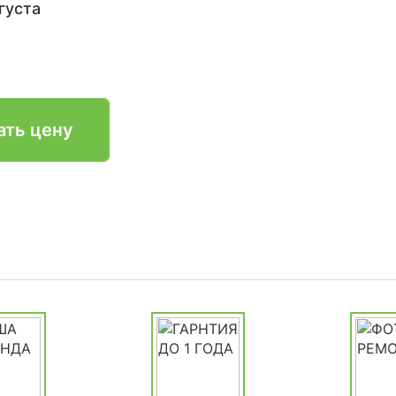
густа
ать цену