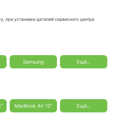
у, при установке деталей сервисного центра
Samsung
Ещё...
"
MacBook Air 13"
Ещё...