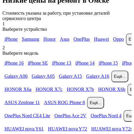
Низкие цены на ремонт в Омске
Стоимость указана за работу, при установке деталей
сервисного центра
1
Выберите устройство
iPhone
Samsung
Honor
Asus
OnePlus
Huawei
Oppo
Ещ
2
Выберите модель
iPhone 16
iPhone SE
iPhone 13
iPhone 14
iPhone 15
iPhon
Galaxy A06
Galaxy A05
Galaxy A15
Galaxy A16
Ещё...
HONOR X6a
HONOR X7c
HONOR X7b
HONOR X6b
Ещ
ASUS Zenfone 11
ASUS ROG Phone 8
Ещё...
OnePlus Nord CE4 Lite
OnePlus Ace 2V
OnePlus Nord 4
Ещё.
HUAWEI nova Y61
HUAWEI nova Y72
HUAWEI nova Y72s